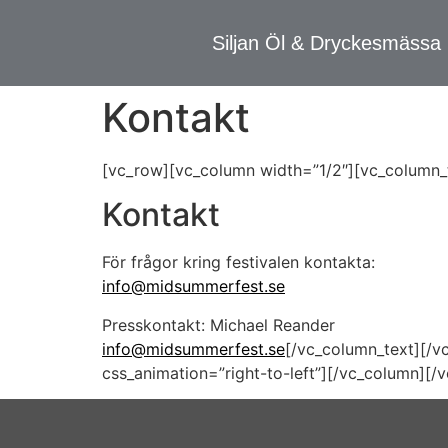
Siljan Öl & Dryckesmässa
Kontakt
[vc_row][vc_column width=”1/2″][vc_column_
Kontakt
För frågor kring festivalen kontakta:
info@midsummerfest.se
Presskontakt: Michael Reander
info@midsummerfest.se
[/vc_column_text][/v
css_animation=”right-to-left”][/vc_column][/